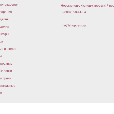
гоноварения
Новокузнецк, Кузнецкстроевский про
варения
8 (800) 550-41-54
оделия
info@shopbarn.ru
оделия
шкафы
ря
ые изделия
ы
ирование
колонки
и Грили
астольные
ни