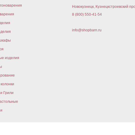
гоноварения
Новокузнецк, Кузнецкстроевский про
варения
8 (800) 550-41-54
оделия
info@shopbarn.ru
оделия
шкафы
ря
ые изделия
ы
ирование
колонки
и Грили
астольные
ни