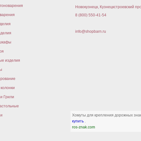
гоноварения
Новокузнецк, Кузнецкстроевский про
варения
8 (800) 550-41-54
оделия
info@shopbarn.ru
оделия
шкафы
ря
ые изделия
ы
ирование
колонки
и Грили
астольные
ни
Хомуты для крепления дорожных знак
купить
.
ros-znak.com