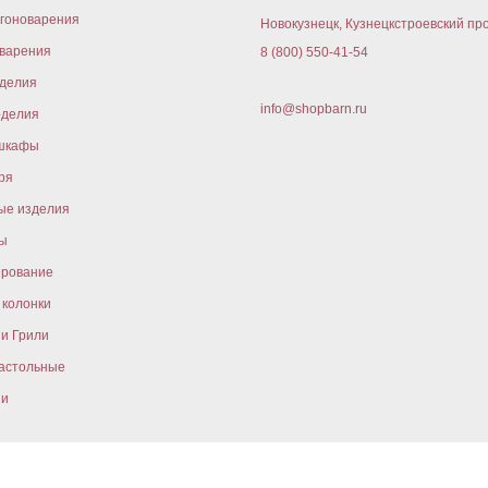
гоноварения
Новокузнецк, Кузнецкстроевский про
варения
8 (800) 550-41-54
оделия
info@shopbarn.ru
оделия
шкафы
ря
ые изделия
ы
ирование
колонки
и Грили
астольные
ни