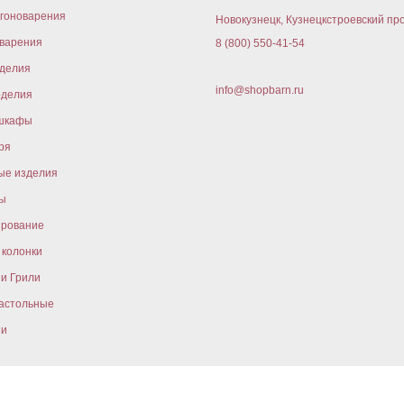
гоноварения
Новокузнецк, Кузнецкстроевский про
варения
8 (800) 550-41-54
оделия
info@shopbarn.ru
оделия
шкафы
ря
ые изделия
ы
ирование
колонки
и Грили
астольные
ни