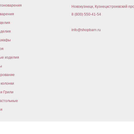
гоноварения
Новокузнецк, Кузнецкстроевский про
варения
8 (800) 550-41-54
оделия
info@shopbarn.ru
оделия
шкафы
ря
ые изделия
ы
ирование
колонки
и Грили
астольные
ни